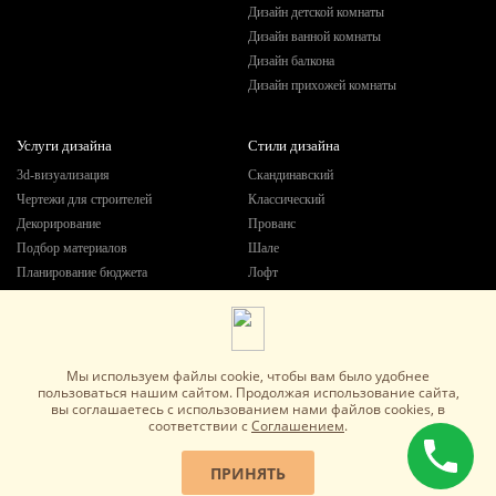
Дизайн детской комнаты
Дизайн ванной комнаты
Дизайн балкона
Дизайн прихожей комнаты
Услуги дизайна
Стили дизайна
3d-визуализация
Скандинавский
Чертежи для строителей
Классический
Декорирование
Прованс
Подбор материалов
Шале
Планирование бюджета
Лофт
Современный
Современная классика
Fusion
Мы используем файлы cookie, чтобы вам было удобнее
пользоваться нашим сайтом. Продолжая использование сайта,
вы соглашаетесь c использованием нами файлов cookies, в
Данный сайт носит информационный характер и не является публичной офертой.
соответствии с
Соглашением
.
Разработано в
MoonWay Studio
Политика обработки персональных данных
ПРИНЯТЬ